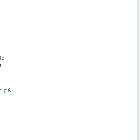
ie
en
dig &