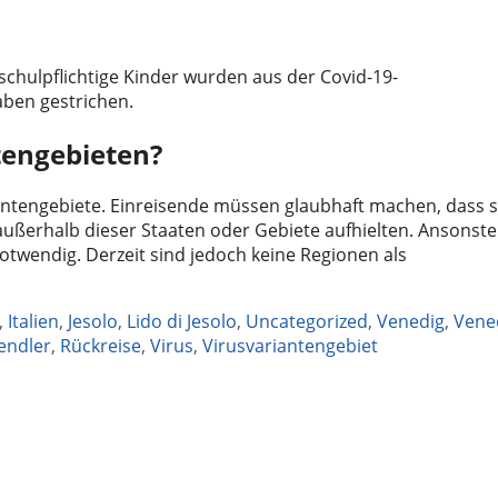
schulpflichtige Kinder wurden aus der Covid-19-
aben gestrichen.
ntengebieten?
tengebiete. Einreisende müssen glaubhaft machen, dass s
außerhalb dieser Staaten oder Gebiete aufhielten. Ansonst
otwendig. Derzeit sind jedoch keine Regionen als
,
Italien
,
Jesolo
,
Lido di Jesolo
,
Uncategorized
,
Venedig
,
Vene
endler
,
Rückreise
,
Virus
,
Virusvariantengebiet