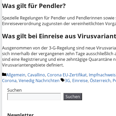
Was gilt für Pendler?
Spezielle Regelungen für Pendler und Pendlerinnen sowie 
Einreiseverordnung zugunsten der vereinheitlichten Vorg
Was gilt bei Einreise aus Virusvaria
Ausgenommen von der 3-G-Regelung sind neue Virusvarian
sich innerhalb der vergangenen zehn Tage ausschließlich 
sind eine Registrierung und eine zehntägige Quarantäne n
Virusvariantengebiete definiert.
Kategorien
Allgemein
,
Cavallino
,
Corona EU-Zertifikat
,
Impfnachweis
Schlagwörter
Corona
,
Venedig Nachrichten
3G
,
Einreise
,
Österreich
,
P
Suchen
Suchen
Newsletter