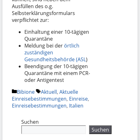
Ausfüllen des o.g.
Selbsterklärungsformulars
verpflichtet zur:
Einhaltung einer 10-tägigen
Quarantäne
Meldung bei der
örtlich
zuständigen
Gesundheitsbehörde (ASL
)
Beendigung der 10-tägigen
Quarantäne mit einem PCR-
oder Antigentest
Kategorien
Schlagwörter
Bibione
Aktuell
,
Aktuelle
Einreisebestimmungen
,
Einreise
,
Einreisebestimmungen
,
Italien
Suchen
Suchen