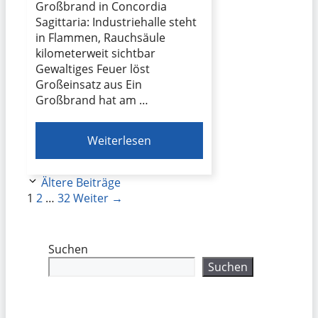
Großbrand in Concordia
Sagittaria: Industriehalle steht
in Flammen, Rauchsäule
kilometerweit sichtbar
Gewaltiges Feuer löst
Großeinsatz aus Ein
Großbrand hat am …
Weiterlesen
Ältere Beiträge
Seite
Seite
Seite
1
2
…
32
Weiter
→
Suchen
Suchen