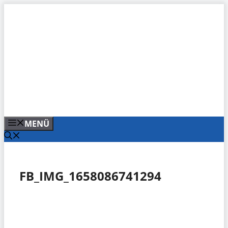
Zum
Inhalt
springen
MENÜ
FB_IMG_1658086741294