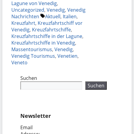
Lagune von Venedig
,
Uncategorized
,
Venedig
,
Venedig
Schlagwörter
Nachrichten
Aktuell
,
Italien
,
Kreuzfahrt
,
Kreuzfahrtschiff vor
Venedig
,
Kreuzfahrtschiffe
,
Kreuzfahrtschiffe in der Lagune
,
Kreuzfahrtschiffe in Venedig
,
Massentourismus
,
Venedig
,
Venedig Tourismus
,
Venetien
,
Veneto
Suchen
Suchen
Newsletter
Email
Adresse: