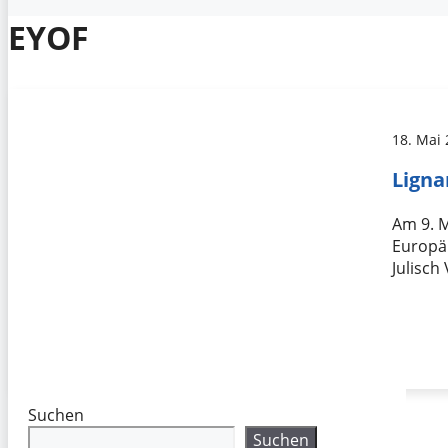
EYOF
18. Mai
Ligna
Am 9. M
Europä
Julisch
Suchen
Suchen