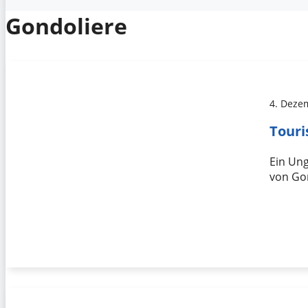
Gondoliere
4. Deze
Touri
Ein Ung
von Gon