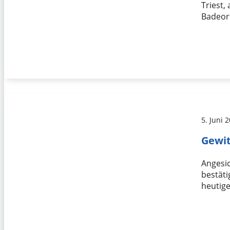
Triest,
Badeor
5. Juni 
Gewit
Angesi
bestäti
heutig