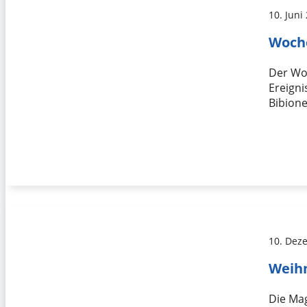
10. Juni
Woch
Der Woc
Ereigni
Bibione
10. Dez
Weih
Die Ma