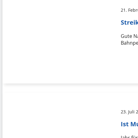
21. Feb
Strei
Gute Na
Bahnpe
23. Juli
Ist M
Jahr fü