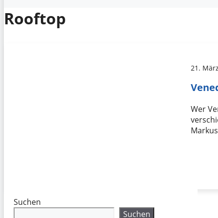
Rooftop
21. Mär
Vened
Wer Ve
versch
Markusp
Suchen
Suchen