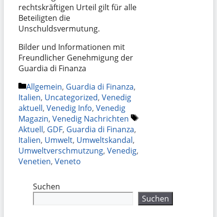
rechtskräftigen Urteil gilt für alle
Beteiligten die
Unschuldsvermutung.
Bilder und Informationen mit
Freundlicher Genehmigung der
Guardia di Finanza
Kategorien
Allgemein
,
Guardia di Finanza
,
Italien
,
Uncategorized
,
Venedig
aktuell
,
Venedig Info
,
Venedig
Schlagwörter
Magazin
,
Venedig Nachrichten
Aktuell
,
GDF
,
Guardia di Finanza
,
Italien
,
Umwelt
,
Umweltskandal
,
Umweltverschmutzung
,
Venedig
,
Venetien
,
Veneto
Suchen
Suchen