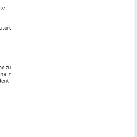
tte
utert
ne zu
na in
dent