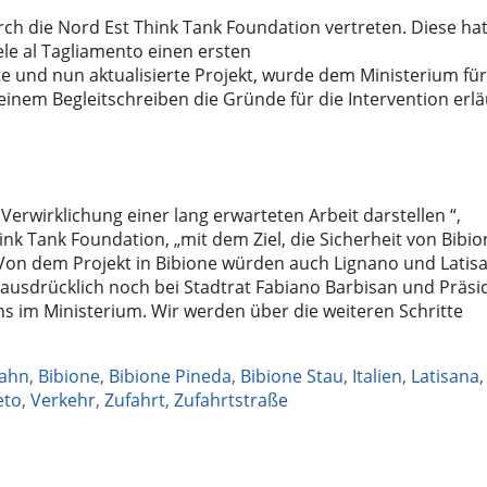
rch die
Nord Est Think Tank Foundation vertreten. Diese ha
e al Tagliamento einen ersten
lte und nun aktualisierte Projekt, wurde dem Ministerium für
einem Begleitschreiben die Gründe für die Intervention erlä
Verwirklichung einer lang erwarteten Arbeit darstellen “,
nk Tank Foundation, „mit dem Ziel, die Sicherheit von Bibio
 Von dem Projekt in Bibione würden auch Lignano und Latisa
ch ausdrücklich noch bei Stadtrat Fabiano Barbisan und Präsi
ns im Ministerium. Wir werden über die weiteren Schritte
ahn
,
Bibione
,
Bibione Pineda
,
Bibione Stau
,
Italien
,
Latisana
,
eto
,
Verkehr
,
Zufahrt
,
Zufahrtstraße