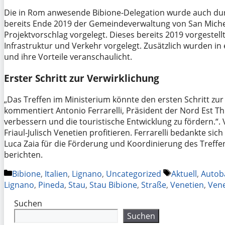
Die in Rom anwesende Bibione-Delegation wurde auch du
bereits Ende 2019 der Gemeindeverwaltung von San Michel
Projektvorschlag vorgelegt. Dieses bereits 2019 vorgestel
Infrastruktur und Verkehr vorgelegt. Zusätzlich wurden in 
und ihre Vorteile veranschaulicht.
Erster Schritt zur Verwirklichung
„Das Treffen im Ministerium könnte den ersten Schritt zur 
kommentiert Antonio Ferrarelli, Präsident der Nord Est Thi
verbessern und die touristische Entwicklung zu fördern.“.
Friaul-Julisch Venetien profitieren. Ferrarelli bedankte si
Luca Zaia für die Förderung und Koordinierung des Treffe
berichten.
Kategorien
Schlagwörter
Bibione
,
Italien
,
Lignano
,
Uncategorized
Aktuell
,
Autob
Lignano
,
Pineda
,
Stau
,
Stau Bibione
,
Straße
,
Venetien
,
Ven
Suchen
Suchen