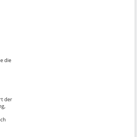
e die
rt der
ng,
ich