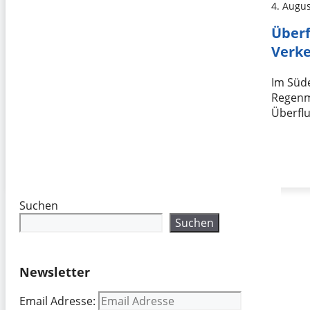
4. Augu
Überf
Verk
Im Süde
Regenm
Überfl
Suchen
Suchen
Newsletter
Email Adresse: