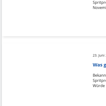
Spritpr
Novemb
23. Juni
Was g
Bekannt
Spritpr
Würde