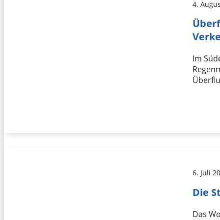
4. Augu
Überf
Verk
Im Süde
Regenm
Überfl
6. Juli 2
Die 
Das Woc