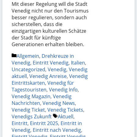
Mit dieser Regelung will die Stadt
Venedig nicht nur den Tourismus
besser regulieren, sondern auch
sicherstellen, dass die
einzigartigen kulturellen Schätze
der Stadt für künftige
Generationen erhalten bleiben.
Kategorien
Allgemein
,
Drehkreuze in
Venedig
,
Eintritt Venedig
,
Italien
,
Uncategorized
,
Venedig
,
Venedig
aktuell
,
Venedig Anreise
,
Venedig
Eintrittskarten
,
Venedig für
Tagestouristen
,
Venedig Info
,
Venedig Magazin
,
Venedig
Nachrichten
,
Venedig News
,
Venedig Ticket
,
Venedig Tickets
,
Schlagwörter
Venedigs Zukunft
Aktuell
,
Eintritt
,
Eintritt 2025
,
Eintritt in
Venedig
,
Eintritt nach Venedig
,
Eintritt Venedig
,
Eintritt Venedig