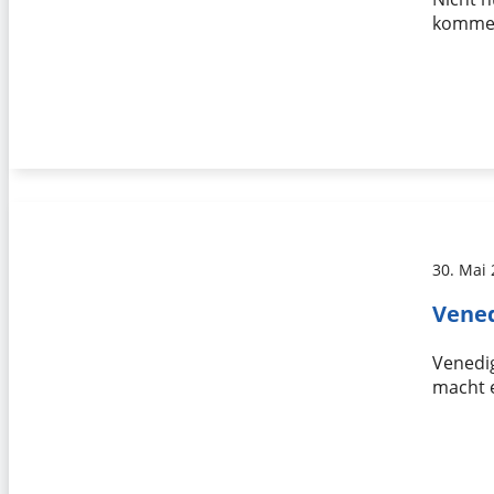
kommen
30. Mai
Vened
Venedig
macht e