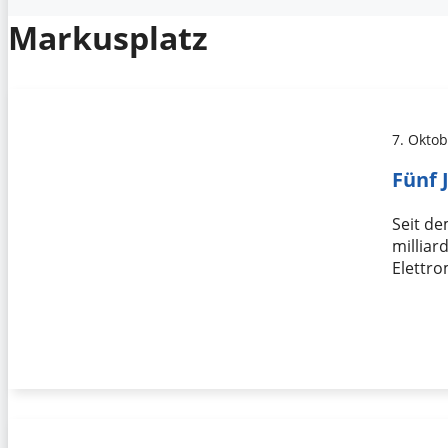
Markusplatz
7. Okto
Fünf 
Seit de
millia
Elettr