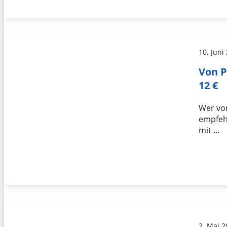
10. Juni
Von P
12 €
Wer vo
empfehl
mit …
2. Mai 