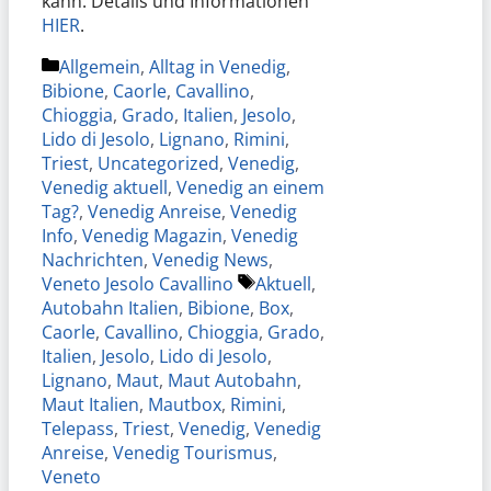
kann. Details und Informationen
HIER
.
Kategorien
Allgemein
,
Alltag in Venedig
,
Bibione
,
Caorle
,
Cavallino
,
Chioggia
,
Grado
,
Italien
,
Jesolo
,
Lido di Jesolo
,
Lignano
,
Rimini
,
Triest
,
Uncategorized
,
Venedig
,
Venedig aktuell
,
Venedig an einem
Tag?
,
Venedig Anreise
,
Venedig
Info
,
Venedig Magazin
,
Venedig
Nachrichten
,
Venedig News
,
Schlagwörter
Veneto Jesolo Cavallino
Aktuell
,
Autobahn Italien
,
Bibione
,
Box
,
Caorle
,
Cavallino
,
Chioggia
,
Grado
,
Italien
,
Jesolo
,
Lido di Jesolo
,
Lignano
,
Maut
,
Maut Autobahn
,
Maut Italien
,
Mautbox
,
Rimini
,
Telepass
,
Triest
,
Venedig
,
Venedig
Anreise
,
Venedig Tourismus
,
Veneto