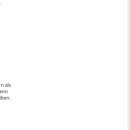
r
rn als
Denn
iben.