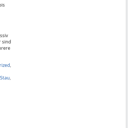
bis
ssiv
r sind
hrere
rized
,
 Stau
,