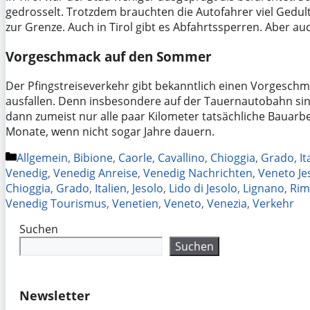
gedrosselt. Trotzdem brauchten die Autofahrer viel Gedul
zur Grenze. Auch in Tirol gibt es Abfahrtssperren. Aber a
Vorgeschmack auf den Sommer
Der Pfingstreiseverkehr gibt bekanntlich einen Vorgesch
ausfallen. Denn insbesondere auf der Tauernautobahn sind
dann zumeist nur alle paar Kilometer tatsächliche Bauarb
Monate, wenn nicht sogar Jahre dauern.
Kategorien
Allgemein
,
Bibione
,
Caorle
,
Cavallino
,
Chioggia
,
Grado
,
It
Venedig
,
Venedig Anreise
,
Venedig Nachrichten
,
Veneto Je
Chioggia
,
Grado
,
Italien
,
Jesolo
,
Lido di Jesolo
,
Lignano
,
Rim
Venedig Tourismus
,
Venetien
,
Veneto
,
Venezia
,
Verkehr
Suchen
Suchen
Newsletter