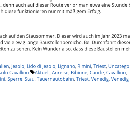
t, denn auch auf dieser Route verlor man etwa eine Stunde 
uch diese funktionieren nur mit mäßigem Erfolg.
mack auf den Stausommer. Dieser wird auch im Jahr 2023 ma
 viele ewig lange Baustellenbereiche. Bei Durchfahrt diese
eiten zu sehen. Kein Wunder also, dass diese Baustellen me
alien
,
Jesolo
,
Lido di Jesolo
,
Lignano
,
Rimini
,
Triest
,
Uncatego
Schlagwörter
solo Cavallino
Aktuell
,
Anreise
,
Bibione
,
Caorle
,
Cavallino
,
ini
,
Sperre
,
Stau
,
Tauernautobahn
,
Triest
,
Venedig
,
Venedig