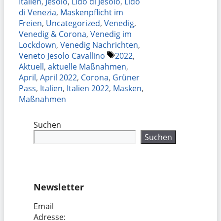
Italien
,
Jesolo
,
Lido di Jesolo
,
Lido
di Venezia
,
Maskenpflicht im
Freien
,
Uncategorized
,
Venedig
,
Venedig & Corona
,
Venedig im
Lockdown
,
Venedig Nachrichten
,
Schlagwörter
Veneto Jesolo Cavallino
2022
,
Aktuell
,
aktuelle Maßnahmen
,
April
,
April 2022
,
Corona
,
Grüner
Pass
,
Italien
,
Italien 2022
,
Masken
,
Maßnahmen
Suchen
Suchen
Newsletter
Email
Adresse: