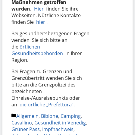
Maßnahmen getroffen
wurden.
Hier
finden Sie ihre
Webseiten. Nützliche Kontakte
finden Sie
hier
.
Bei gesundheitsbezogenen Fragen
wenden Sie sich bitte an
die
örtlichen
Gesundheitsbehörden
in Ihrer
Region.
Bei Fragen zu Grenzen und
Grenzübertritt wenden Sie sich
bitte an die Grenzpolizei des
bezeichneten
Einreise-/Ausreisepunkts oder
an
die örtliche „Prefettura“.
Kategorien
Allgemein
,
Bibione
,
Camping
,
Cavallino
,
Gesundheit in Venedig
,
Grüner Pass
,
Impfnachweis
,