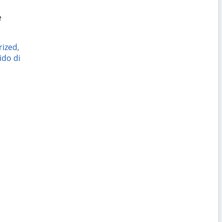
e
rized
,
ido di