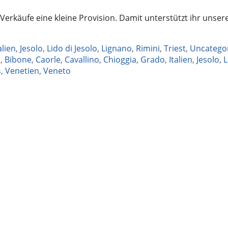
 Verkäufe eine kleine Provision. Damit unterstützt ihr unser
alien
,
Jesolo
,
Lido di Jesolo
,
Lignano
,
Rimini
,
Triest
,
Uncatego
e
,
Bibone
,
Caorle
,
Cavallino
,
Chioggia
,
Grado
,
Italien
,
Jesolo
,
L
s
,
Venetien
,
Veneto