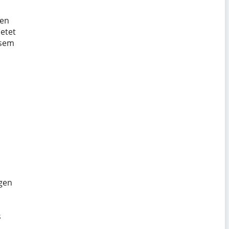
ien
etet
esem
egen
s