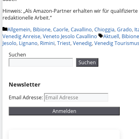
Hinweis: „Als Amazon-Partner erhalten wir für qualifizierte
redaktionelle Arbeit.“
Kategorien
Allgemein
,
Bibione
,
Caorle
,
Cavallino
,
Chioggia
,
Grado
,
It
Schlagwörter
Venedig Anreise
,
Veneto Jesolo Cavallino
Aktuell
,
Bibion
Jesolo
,
Lignano
,
Rimini
,
Triest
,
Venedig
,
Venedig Tourismu
Suchen
Suchen
Newsletter
Email Adresse: