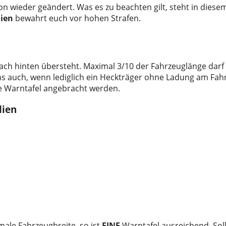
on wieder geändert. Was es zu beachten gilt, steht in diese
lien
bewahrt euch vor hohen Strafen.
ch hinten übersteht. Maximal 3/10 der Fahrzeuglänge darf 
ens auch, wenn lediglich ein Heckträger ohne Ladung am Fah
ne Warntafel angebracht werden.
lien
male Fahrzeugbreite, so ist
EINE
Warntafel ausreichend. Sol