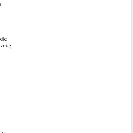
m
die
rzeug
lte