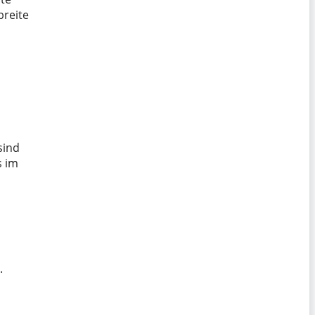
breite
sind
s im
.