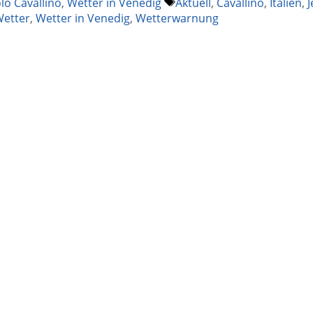
Schlagwörter
lo Cavallino
,
Wetter in Venedig
Aktuell
,
Cavallino
,
Italien
,
J
etter
,
Wetter in Venedig
,
Wetterwarnung