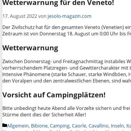
Wetterwarnung für den Veneto!
17. August 2022
von
jesolo-magazin.com
Der Zivilschutz hat für den gesamten Veneto (Venetien) e
Zeitraum ist von Donnerstag 18. August um 0:00 Uhr bis Fr
Wetterwarnung
Zwischen Donnerstag- und Freitagnachmittag instabiles We
vorherrschendem Platzregen- und Gewittercharakter mit t
Intensive Phänomene (starke Schauer, starke Windböen, H
den Voralpen und den zentralwestlichen Ebenen, sind wah
Vorsicht auf Campingplätzen!
Bitte unbedingt heute Abend alle Vorzelte sichern und fr
Stürme dient dies der Sicherheit Aller!
Kategorien
Allgemein
,
Bibione
,
Camping
,
Caorle
,
Cavallino
,
Inseln
,
It