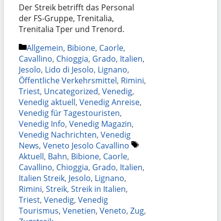
Der Streik betrifft das Personal
der FS-Gruppe, Trenitalia,
Trenitalia Tper und Trenord.
Kategorien
Allgemein
,
Bibione
,
Caorle
,
Cavallino
,
Chioggia
,
Grado
,
Italien
,
Jesolo
,
Lido di Jesolo
,
Lignano
,
Öffentliche Verkehrsmittel
,
Rimini
,
Triest
,
Uncategorized
,
Venedig
,
Venedig aktuell
,
Venedig Anreise
,
Venedig für Tagestouristen
,
Venedig Info
,
Venedig Magazin
,
Venedig Nachrichten
,
Venedig
Schlagwörter
News
,
Veneto Jesolo Cavallino
Aktuell
,
Bahn
,
Bibione
,
Caorle
,
Cavallino
,
Chioggia
,
Grado
,
Italien
,
Italien Streik
,
Jesolo
,
Lignano
,
Rimini
,
Streik
,
Streik in Italien
,
Triest
,
Venedig
,
Venedig
Tourismus
,
Venetien
,
Veneto
,
Zug
,