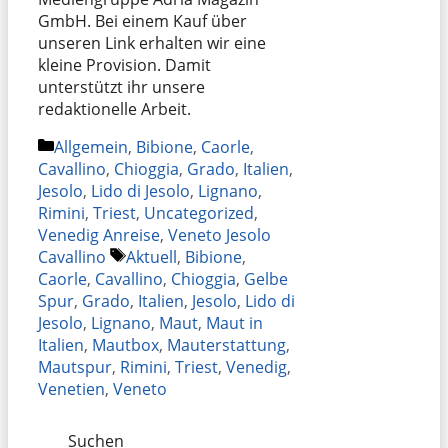
GmbH. Bei einem Kauf über
unseren Link erhalten wir eine
kleine Provision. Damit
unterstützt ihr unsere
redaktionelle Arbeit.
Kategorien
Allgemein
,
Bibione
,
Caorle
,
Cavallino
,
Chioggia
,
Grado
,
Italien
,
Jesolo
,
Lido di Jesolo
,
Lignano
,
Rimini
,
Triest
,
Uncategorized
,
Venedig Anreise
,
Veneto Jesolo
Schlagwörter
Cavallino
Aktuell
,
Bibione
,
Caorle
,
Cavallino
,
Chioggia
,
Gelbe
Spur
,
Grado
,
Italien
,
Jesolo
,
Lido di
Jesolo
,
Lignano
,
Maut
,
Maut in
Italien
,
Mautbox
,
Mauterstattung
,
Mautspur
,
Rimini
,
Triest
,
Venedig
,
Venetien
,
Veneto
Suchen